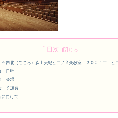
目次
・石内北（こころ）森山美紀ピアノ音楽教室 ２０２４年 ピア
会 日時
会 会場
会 参加費
会に向けて